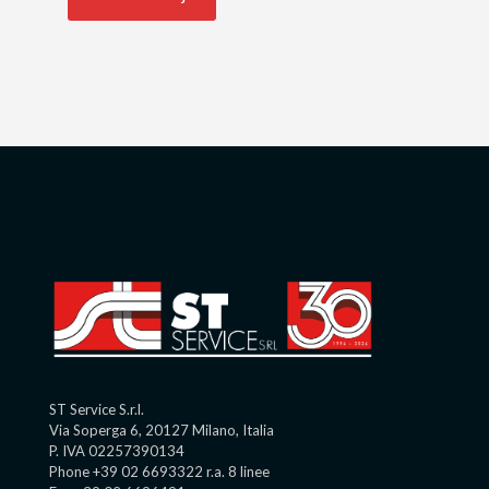
ST Service S.r.l.
Via Soperga 6, 20127 Milano, Italia
P. IVA 02257390134
Phone +39 02 6693322 r.a. 8 linee